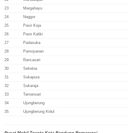
23
Margahayu
24
Naggor
25
Pasir Koja
26
Pasir Kaliki
27
Padasuka
28
Pamoyanan
29
Rancasari
30
Sekeloa
31
Sukapura
32
Sukaraja
33
Tamansari
34
Ujungberung
35
Ujungberung Kidul
Pusat Mobil Toyota Kota Bandung Bergaransi