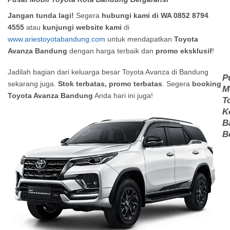
Jangan tunda lagi!
Segera
hubungi kami di WA 0852 8794
4555
atau
kunjungi website kami
di
www.ariestoyotabandung.com
untuk mendapatkan
Toyota
Avanza Bandung
dengan harga terbaik dan
promo eksklusif
!
Jadilah bagian dari keluarga besar Toyota Avanza di Bandung
P
sekarang juga.
Stok terbatas, promo terbatas
. Segera
booking
M
Toyota Avanza Bandung
Anda hari ini juga!
T
K
B
B