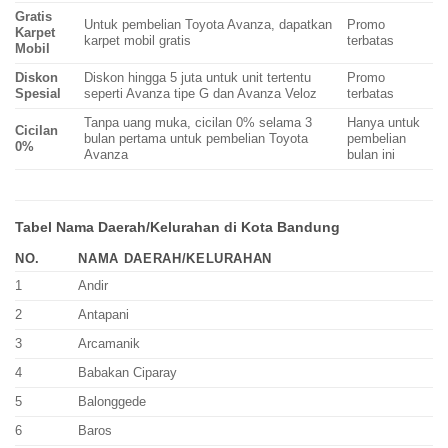
Gratis
Untuk pembelian Toyota Avanza, dapatkan
Promo
Karpet
karpet mobil gratis
terbatas
Mobil
Diskon
Diskon hingga 5 juta untuk unit tertentu
Promo
Spesial
seperti Avanza tipe G dan Avanza Veloz
terbatas
Tanpa uang muka, cicilan 0% selama 3
Hanya untuk
Cicilan
bulan pertama untuk pembelian Toyota
pembelian
0%
Avanza
bulan ini
Tabel Nama Daerah/Kelurahan di Kota Bandung
NO.
NAMA DAERAH/KELURAHAN
1
Andir
2
Antapani
3
Arcamanik
4
Babakan Ciparay
5
Balonggede
6
Baros