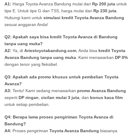
A1:
Harga Toyota Avanza Bandung mulai dari
Rp 200 juta
untuk
tipe E. Untuk tipe G dan TSS, harga mulai dari
Rp 230 juta
.
Hubungi kami untuk
simulasi kredit Toyota Avanza Bandung
sesuai anggaran Anda!
Q2: Apakah saya bisa kredit Toyota Avanza di Bandung
tanpa uang muka?
A2:
Ya, di
Ariestoyotabandung.com
, Anda bisa
kredit Toyota
Avanza Bandung tanpa uang muka
. Kami menawarkan
DP 0%
dengan tenor yang fleksibel.
Q3: Apakah ada promo khusus untuk pembelian Toyota
Avanza?
A3:
Tentu! Kami sedang menawarkan
promo Avanza Bandung
seperti
DP ringan
,
cicilan mulai 3 juta
, dan
bonus kaca film
untuk setiap pembelian.
Q4: Berapa lama proses pengiriman Toyota Avanza di
Bandung?
A4:
Proses pengiriman
Toyota Avanza Bandung
biasanya