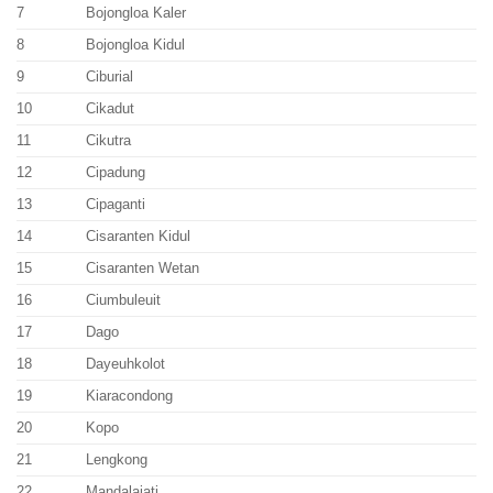
7
Bojongloa Kaler
8
Bojongloa Kidul
9
Ciburial
10
Cikadut
11
Cikutra
12
Cipadung
13
Cipaganti
14
Cisaranten Kidul
15
Cisaranten Wetan
16
Ciumbuleuit
17
Dago
18
Dayeuhkolot
19
Kiaracondong
20
Kopo
21
Lengkong
22
Mandalajati