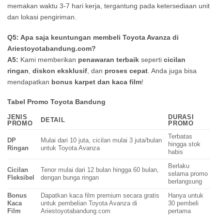
memakan waktu 3-7 hari kerja, tergantung pada ketersediaan unit
dan lokasi pengiriman.
Q5: Apa saja keuntungan membeli Toyota Avanza di
Ariestoyotabandung.com?
A5:
Kami memberikan
penawaran terbaik
seperti
cicilan
ringan
,
diskon eksklusif
, dan
proses cepat
. Anda juga bisa
mendapatkan
bonus karpet dan kaca film
!
Tabel Promo Toyota Bandung
JENIS
DURASI
DETAIL
PROMO
PROMO
Terbatas
DP
Mulai dari 10 juta, cicilan mulai 3 juta/bulan
hingga stok
Ringan
untuk Toyota Avanza
habis
Berlaku
Cicilan
Tenor mulai dari 12 bulan hingga 60 bulan,
selama promo
Fleksibel
dengan bunga ringan
berlangsung
Bonus
Dapatkan kaca film premium secara gratis
Hanya untuk
Kaca
untuk pembelian Toyota Avanza di
30 pembeli
Film
Ariestoyotabandung.com
pertama