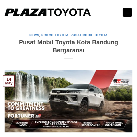
Skip
to
content
NEWS
,
PROMO TOYOTA
,
PUSAT MOBIL TOYOTA
Pusat Mobil Toyota Kota Bandung
Bergaransi
14
May