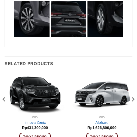
RELATED PRODUCTS
MPV
MPV
Innova Zenix
Alphard
Rp
431,300,000
Rp
1,626,800,000
TANYA PROMO
TANYA PROMO