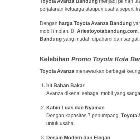
Toyota Avanza Bandung
menjadi pilihan u
perjalanan keluarga ataupun usaha seperti tra
Dengan
harga Toyota Avanza Bandung
yan
mobil impian. Di
Ariestoyotabandung.com
,
Bandung
yang mudah dipahami dan sangat f
Kelebihan
Promo Toyota Kota Ba
Toyota Avanza
menawarkan berbagai keungg
Irit Bahan Bakar
Avanza dikenal sebagai mobil yang sangat 
Kabin Luas dan Nyaman
Dengan kapasitas 7 penumpang,
Toyota 
untuk usaha.
Desain Modern dan Elegan