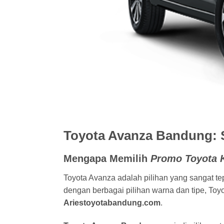
Toyota Avanza Bandung: S
Mengapa Memilih
Promo Toyota 
Toyota Avanza adalah pilihan yang sangat te
dengan berbagai pilihan warna dan tipe, Toy
Ariestoyotabandung.com
.