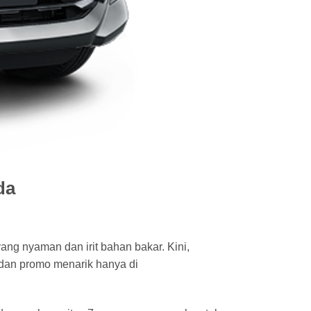
da
ang nyaman dan irit bahan bakar. Kini,
, dan promo menarik hanya di