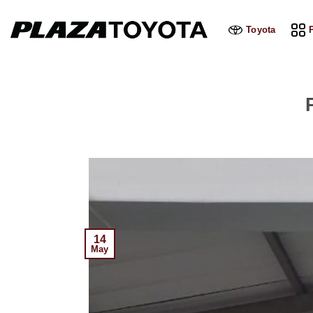
Skip
to
Toyota
content
14
May