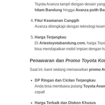
Toyota Avanza tampil dengan desain yang 
hitam Bandung
hingga
Avanza putih B
Fitur Keamanan Canggih
Avanza dilengkapi dengan teknologi keam
Harga Terjangkau
Di
Ariestoyotabandung.com
, harga Toy
bisa mendapatkan mobil impian dengan ha
Penawaran dan
Promo Toyota Ko
Saat ini, kami sedang menawarkan
promo A
DP Ringan dan Cicilan Terjangkau
Anda bisa membawa pulang
Toyota Ava
cepat!
Harga Terbaik dan Diskon Khusus