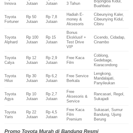
Bojongloa Kidul,
Innova
Jutaan
Jutaan
3 Tahun
Buahbatu
Hadiah E-
Cibeunying Kaler,
Toyota
Rp 50
Rp 7,8
money &
Cibeunying Kidul,
Fortuner
Jutaan
Jutaan
Aksesoris
Cibiru
Bonus
Toyota
Rp 100
Rp 15
Eksklusif +
Cicendo, Cidadap,
Alphard
Jutaan
Jutaan
Test Drive
Cinambo
VIP
Coblong,
Toyota
Rp 12
Rp 2,9
Free Kaca
Gedebage,
Calya
Jutaan
Jutaan
Film
Kiaracondong
Lengkong,
Toyota
Rp 30
Rp 6,2
Free Service
Mandalajati,
Hilux
Jutaan
Jutaan
Berkala
Panyileukan
Free
Toyota
Rp 10
Rp 2,7
Rancasari, Regol,
Aksesoris &
Agya
Jutaan
Jutaan
Sukajadi
Service
Free Kaca
Sukasari, Sumur
Toyota
Rp 22
Rp 4,5
Film
Bandung, Ujung
Yaris
Jutaan
Jutaan
Premium
Berung
Promo Toyota Murah di Bandung Resmi