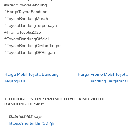
#KreditToyotaBandung
#HargaToyotaBandung
#ToyotaBandungMurah
#ToyotaBandungTerpercaya
#PromoToyota2025
#ToyotaBandungOfficial
#ToyotaBandungCicilanRingan
#ToyotaBandungDPRingan
Harga Mobil Toyota Bandung
Harga Promo Mobil Toyota
Terjangkau
Bandung Bergaransi
1 THOUGHTS ON “
PROMO TOYOTA MURAH DI
BANDUNG RESMI
”
Gabriel3403
says:
https://shorturl.fm/SDPjh