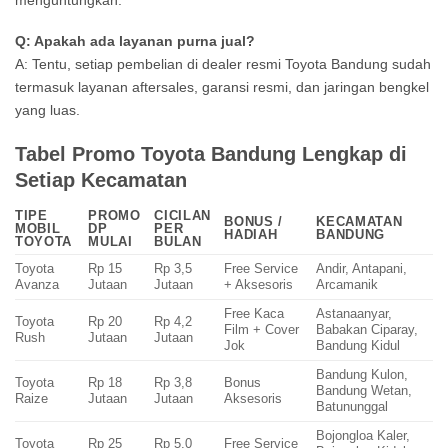
Q: Apakah ada layanan purna jual?
A: Tentu, setiap pembelian di dealer resmi Toyota Bandung sudah
termasuk layanan aftersales, garansi resmi, dan jaringan bengkel
yang luas.
Tabel Promo Toyota Bandung Lengkap di
Setiap Kecamatan
TIPE
PROMO
CICILAN
BONUS /
KECAMATAN
MOBIL
DP
PER
HADIAH
BANDUNG
TOYOTA
MULAI
BULAN
Toyota
Rp 15
Rp 3,5
Free Service
Andir, Antapani,
Avanza
Jutaan
Jutaan
+ Aksesoris
Arcamanik
Free Kaca
Astanaanyar,
Toyota
Rp 20
Rp 4,2
Film + Cover
Babakan Ciparay,
Rush
Jutaan
Jutaan
Jok
Bandung Kidul
Bandung Kulon,
Toyota
Rp 18
Rp 3,8
Bonus
Bandung Wetan,
Raize
Jutaan
Jutaan
Aksesoris
Batununggal
Bojongloa Kaler,
Toyota
Rp 25
Rp 5,0
Free Service