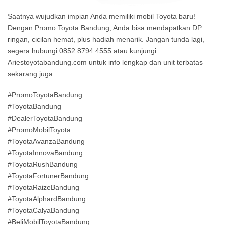
Saatnya wujudkan impian Anda memiliki mobil Toyota baru!
Dengan Promo Toyota Bandung, Anda bisa mendapatkan DP
ringan, cicilan hemat, plus hadiah menarik. Jangan tunda lagi,
segera hubungi 0852 8794 4555 atau kunjungi
Ariestoyotabandung.com untuk info lengkap dan unit terbatas
sekarang juga
#PromoToyotaBandung
#ToyotaBandung
#DealerToyotaBandung
#PromoMobilToyota
#ToyotaAvanzaBandung
#ToyotaInnovaBandung
#ToyotaRushBandung
#ToyotaFortunerBandung
#ToyotaRaizeBandung
#ToyotaAlphardBandung
#ToyotaCalyaBandung
#BeliMobilToyotaBandung