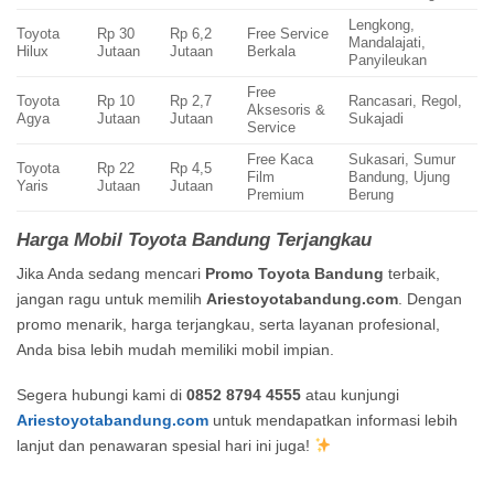
Lengkong,
Toyota
Rp 30
Rp 6,2
Free Service
Mandalajati,
Hilux
Jutaan
Jutaan
Berkala
Panyileukan
Free
Toyota
Rp 10
Rp 2,7
Rancasari, Regol,
Aksesoris &
Agya
Jutaan
Jutaan
Sukajadi
Service
Free Kaca
Sukasari, Sumur
Toyota
Rp 22
Rp 4,5
Film
Bandung, Ujung
Yaris
Jutaan
Jutaan
Premium
Berung
Harga Mobil Toyota Bandung Terjangkau
Jika Anda sedang mencari
Promo Toyota Bandung
terbaik,
jangan ragu untuk memilih
Ariestoyotabandung.com
. Dengan
promo menarik, harga terjangkau, serta layanan profesional,
Anda bisa lebih mudah memiliki mobil impian.
Segera hubungi kami di
0852 8794 4555
atau kunjungi
Ariestoyotabandung.com
untuk mendapatkan informasi lebih
lanjut dan penawaran spesial hari ini juga!