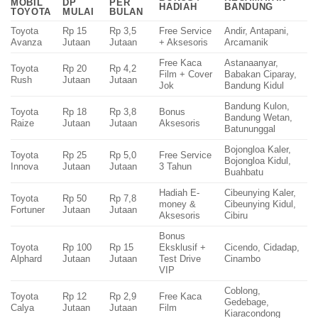
MOBIL
DP
PER
HADIAH
BANDUNG
TOYOTA
MULAI
BULAN
Toyota
Rp 15
Rp 3,5
Free Service
Andir, Antapani,
Avanza
Jutaan
Jutaan
+ Aksesoris
Arcamanik
Free Kaca
Astanaanyar,
Toyota
Rp 20
Rp 4,2
Film + Cover
Babakan Ciparay,
Rush
Jutaan
Jutaan
Jok
Bandung Kidul
Bandung Kulon,
Toyota
Rp 18
Rp 3,8
Bonus
Bandung Wetan,
Raize
Jutaan
Jutaan
Aksesoris
Batununggal
Bojongloa Kaler,
Toyota
Rp 25
Rp 5,0
Free Service
Bojongloa Kidul,
Innova
Jutaan
Jutaan
3 Tahun
Buahbatu
Hadiah E-
Cibeunying Kaler,
Toyota
Rp 50
Rp 7,8
money &
Cibeunying Kidul,
Fortuner
Jutaan
Jutaan
Aksesoris
Cibiru
Bonus
Toyota
Rp 100
Rp 15
Eksklusif +
Cicendo, Cidadap,
Alphard
Jutaan
Jutaan
Test Drive
Cinambo
VIP
Coblong,
Toyota
Rp 12
Rp 2,9
Free Kaca
Gedebage,
Calya
Jutaan
Jutaan
Film
Kiaracondong