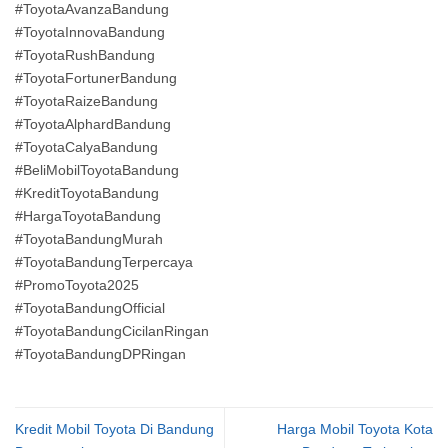
#ToyotaAvanzaBandung
#ToyotaInnovaBandung
#ToyotaRushBandung
#ToyotaFortunerBandung
#ToyotaRaizeBandung
#ToyotaAlphardBandung
#ToyotaCalyaBandung
#BeliMobilToyotaBandung
#KreditToyotaBandung
#HargaToyotaBandung
#ToyotaBandungMurah
#ToyotaBandungTerpercaya
#PromoToyota2025
#ToyotaBandungOfficial
#ToyotaBandungCicilanRingan
#ToyotaBandungDPRingan
Kredit Mobil Toyota Di Bandung
Harga Mobil Toyota Kota