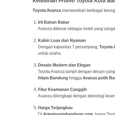
Kelebihan
Promo Toyota Kota Ba
Toyota Avanza
menawarkan berbagai keungg
Irit Bahan Bakar
Avanza dikenal sebagai mobil yang sangat 
Kabin Luas dan Nyaman
Dengan kapasitas 7 penumpang,
Toyota 
untuk usaha.
Desain Modern dan Elegan
Toyota Avanza tampil dengan desain yang 
hitam Bandung
hingga
Avanza putih B
Fitur Keamanan Canggih
Avanza dilengkapi dengan teknologi keam
Harga Terjangkau
Di
Ariestoyotabandung.com
, harga Toy