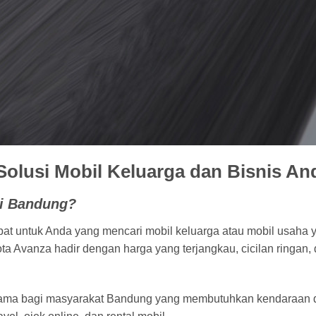
olusi Mobil Keluarga dan Bisnis An
di Bandung?
pat untuk Anda yang mencari mobil keluarga atau mobil usaha y
ota Avanza hadir dengan harga yang terjangkau, cicilan ringan
tama bagi masyarakat Bandung yang membutuhkan kendaraan 