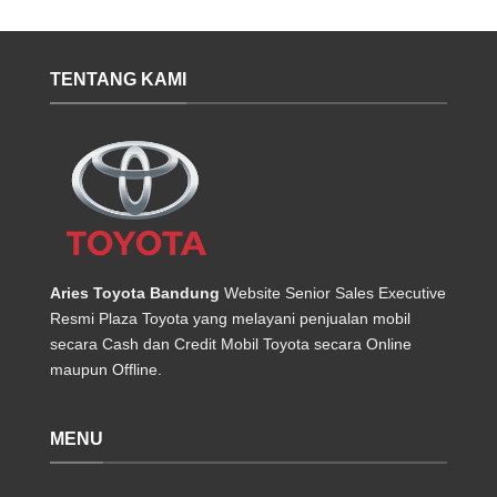
TENTANG KAMI
Aries Toyota Bandung
Website Senior Sales Executive
Resmi Plaza Toyota yang melayani penjualan mobil
secara Cash dan Credit Mobil Toyota secara Online
maupun Offline.
MENU