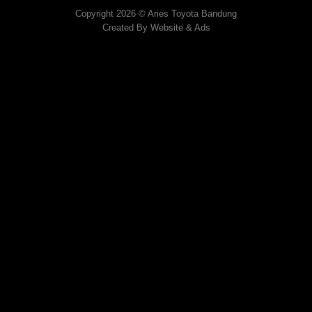
Copyright 2026 © Aries Toyota Bandung
Created By
Website & Ads