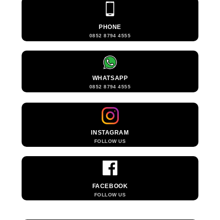
PHONE
0852 8794 4555
WHATSAPP
0852 8794 4555
INSTAGRAM
FOLLOW US
FACEBOOK
FOLLOW US