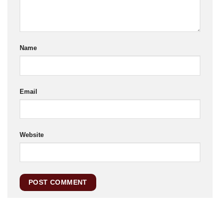
Name
Email
Website