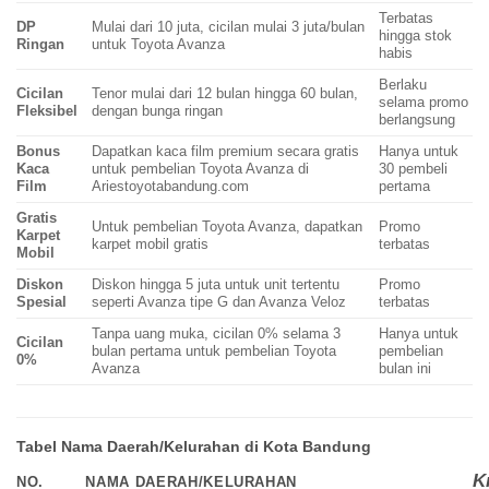
Terbatas
DP
Mulai dari 10 juta, cicilan mulai 3 juta/bulan
hingga stok
Ringan
untuk Toyota Avanza
habis
Berlaku
Cicilan
Tenor mulai dari 12 bulan hingga 60 bulan,
selama promo
Fleksibel
dengan bunga ringan
berlangsung
Bonus
Dapatkan kaca film premium secara gratis
Hanya untuk
Kaca
untuk pembelian Toyota Avanza di
30 pembeli
Film
Ariestoyotabandung.com
pertama
Gratis
Untuk pembelian Toyota Avanza, dapatkan
Promo
Karpet
karpet mobil gratis
terbatas
Mobil
Diskon
Diskon hingga 5 juta untuk unit tertentu
Promo
Spesial
seperti Avanza tipe G dan Avanza Veloz
terbatas
Tanpa uang muka, cicilan 0% selama 3
Hanya untuk
Cicilan
bulan pertama untuk pembelian Toyota
pembelian
0%
Avanza
bulan ini
Tabel Nama Daerah/Kelurahan di Kota Bandung
K
NO.
NAMA DAERAH/KELURAHAN