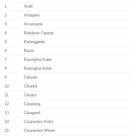
1
Andir
2
Antapani
3
Arcamanik
4
Babakan Ciparay
5
Balonggede
6
Baros
7
Bojongloa Kaler
8
Bojongloa Kidul
9
Ciburial
10
Cikadut
11
Cikutra
12
Cipadung
13
Cipaganti
14
Cisaranten Kidul
15
Cisaranten Wetan