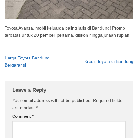
Toyota Avanza, mobil keluarga paling laris di Bandung! Promo
terbatas untuk 20 pembeli pertama, diskon hingga jutaan rupiah
Harga Toyota Bandung
Kredit Toyota di Bandung
Bergaransi
Leave a Reply
Your email address will not be published.
Required fields
are marked
*
Comment
*