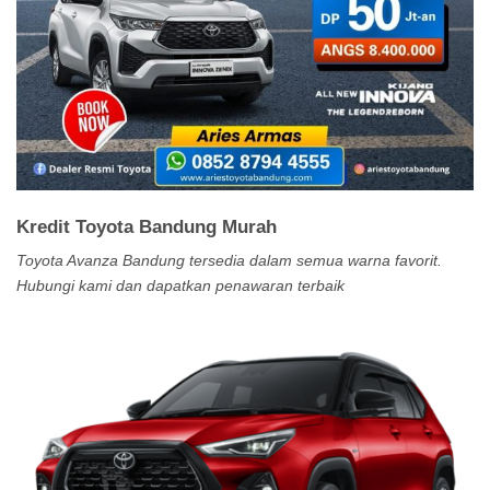
Kredit Toyota Bandung Murah
Toyota Avanza Bandung tersedia dalam semua warna favorit.
Hubungi kami dan dapatkan penawaran terbaik