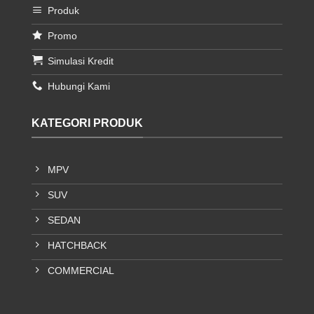
Produk
Promo
Simulasi Kredit
Hubungi Kami
KATEGORI PRODUK
MPV
SUV
SEDAN
HATCHBACK
COMMERCIAL