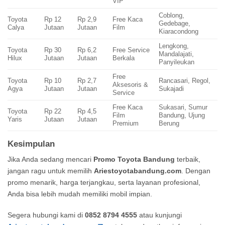
VIP
Coblong,
Toyota
Rp 12
Rp 2,9
Free Kaca
Gedebage,
Calya
Jutaan
Jutaan
Film
Kiaracondong
Lengkong,
Toyota
Rp 30
Rp 6,2
Free Service
Mandalajati,
Hilux
Jutaan
Jutaan
Berkala
Panyileukan
Free
Toyota
Rp 10
Rp 2,7
Rancasari, Regol,
Aksesoris &
Agya
Jutaan
Jutaan
Sukajadi
Service
Free Kaca
Sukasari, Sumur
Toyota
Rp 22
Rp 4,5
Film
Bandung, Ujung
Yaris
Jutaan
Jutaan
Premium
Berung
Kesimpulan
Jika Anda sedang mencari
Promo Toyota Bandung
terbaik,
jangan ragu untuk memilih
Ariestoyotabandung.com
. Dengan
promo menarik, harga terjangkau, serta layanan profesional,
Anda bisa lebih mudah memiliki mobil impian.
Segera hubungi kami di
0852 8794 4555
atau kunjungi