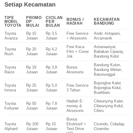
Setiap Kecamatan
TIPE
PROMO
CICILAN
BONUS /
KECAMATAN
MOBIL
DP
PER
HADIAH
BANDUNG
TOYOTA
MULAI
BULAN
Toyota
Rp 15
Rp 3,5
Free Service
Andir, Antapani,
Avanza
Jutaan
Jutaan
+ Aksesoris
Arcamanik
Free Kaca
Astanaanyar,
Toyota
Rp 20
Rp 4,2
Film + Cover
Babakan Ciparay,
Rush
Jutaan
Jutaan
Jok
Bandung Kidul
Bandung Kulon,
Toyota
Rp 18
Rp 3,8
Bonus
Bandung Wetan,
Raize
Jutaan
Jutaan
Aksesoris
Batununggal
Bojongloa Kaler,
Toyota
Rp 25
Rp 5,0
Free Service
Bojongloa Kidul,
Innova
Jutaan
Jutaan
3 Tahun
Buahbatu
Hadiah E-
Cibeunying Kaler,
Toyota
Rp 50
Rp 7,8
money &
Cibeunying Kidul,
Fortuner
Jutaan
Jutaan
Aksesoris
Cibiru
Bonus
Toyota
Rp 100
Rp 15
Eksklusif +
Cicendo, Cidadap,
Alphard
Jutaan
Jutaan
Test Drive
Cinambo