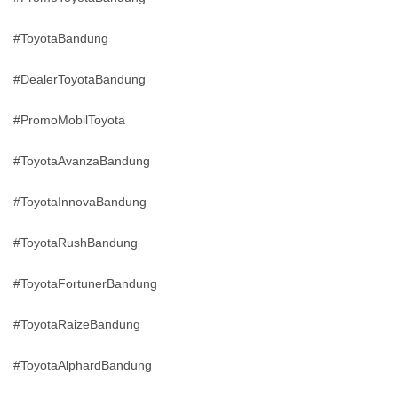
#ToyotaBandung
#DealerToyotaBandung
#PromoMobilToyota
#ToyotaAvanzaBandung
#ToyotaInnovaBandung
#ToyotaRushBandung
#ToyotaFortunerBandung
#ToyotaRaizeBandung
#ToyotaAlphardBandung