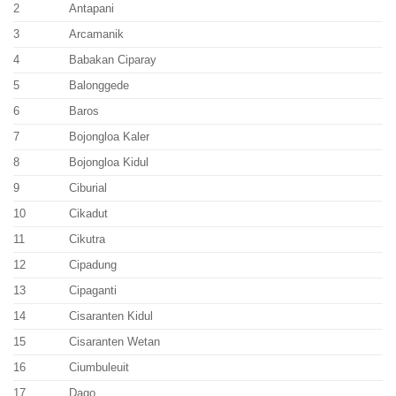
2
Antapani
3
Arcamanik
4
Babakan Ciparay
5
Balonggede
6
Baros
7
Bojongloa Kaler
8
Bojongloa Kidul
9
Ciburial
10
Cikadut
11
Cikutra
12
Cipadung
13
Cipaganti
14
Cisaranten Kidul
15
Cisaranten Wetan
16
Ciumbuleuit
17
Dago