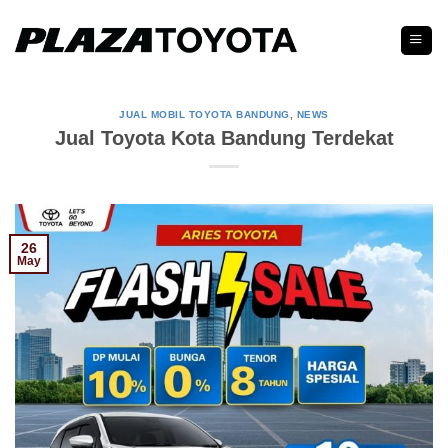
Skip
to
content
JUAL MOBIL TOYOTA BANDUNG
,
NEWS
Jual Toyota Kota Bandung Terdekat
26
May