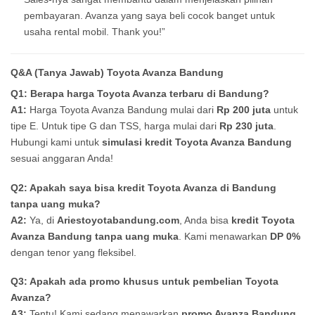
pembayaran. Avanza yang saya beli cocok banget untuk
usaha rental mobil. Thank you!”
Q&A (Tanya Jawab) Toyota Avanza Bandung
Q1: Berapa harga Toyota Avanza terbaru di Bandung?
A1:
Harga Toyota Avanza Bandung mulai dari
Rp 200 juta
untuk
tipe E. Untuk tipe G dan TSS, harga mulai dari
Rp 230 juta
.
Hubungi kami untuk
simulasi kredit Toyota Avanza Bandung
sesuai anggaran Anda!
Q2: Apakah saya bisa kredit Toyota Avanza di Bandung
tanpa uang muka?
A2:
Ya, di
Ariestoyotabandung.com
, Anda bisa
kredit Toyota
Avanza Bandung tanpa uang muka
. Kami menawarkan
DP 0%
dengan tenor yang fleksibel.
Q3: Apakah ada promo khusus untuk pembelian Toyota
Avanza?
A3:
Tentu! Kami sedang menawarkan
promo Avanza Bandung