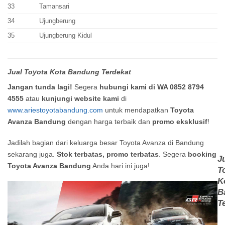
33
Tamansari
34
Ujungberung
35
Ujungberung Kidul
Jual Toyota Kota Bandung Terdekat
Jangan tunda lagi!
Segera
hubungi kami di WA 0852 8794
4555
atau
kunjungi website kami
di
www.ariestoyotabandung.com
untuk mendapatkan
Toyota
Avanza Bandung
dengan harga terbaik dan
promo eksklusif
!
Jadilah bagian dari keluarga besar Toyota Avanza di Bandung
sekarang juga.
Stok terbatas, promo terbatas
. Segera
booking
J
Toyota Avanza Bandung
Anda hari ini juga!
T
K
B
T