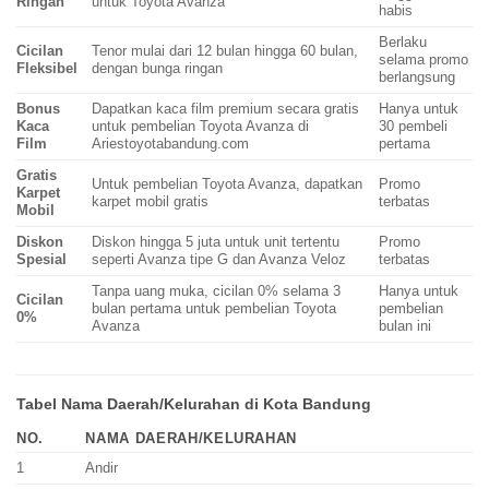
Ringan
untuk Toyota Avanza
habis
Berlaku
Cicilan
Tenor mulai dari 12 bulan hingga 60 bulan,
selama promo
Fleksibel
dengan bunga ringan
berlangsung
Bonus
Dapatkan kaca film premium secara gratis
Hanya untuk
Kaca
untuk pembelian Toyota Avanza di
30 pembeli
Film
Ariestoyotabandung.com
pertama
Gratis
Untuk pembelian Toyota Avanza, dapatkan
Promo
Karpet
karpet mobil gratis
terbatas
Mobil
Diskon
Diskon hingga 5 juta untuk unit tertentu
Promo
Spesial
seperti Avanza tipe G dan Avanza Veloz
terbatas
Tanpa uang muka, cicilan 0% selama 3
Hanya untuk
Cicilan
bulan pertama untuk pembelian Toyota
pembelian
0%
Avanza
bulan ini
Tabel Nama Daerah/Kelurahan di Kota Bandung
NO.
NAMA DAERAH/KELURAHAN
1
Andir