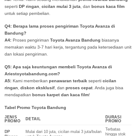
seperti
DP ringan
,
cicilan mulai 3 juta
, dan
bonus kaca film
untuk setiap pembelian.
Q4: Berapa lama proses pengiriman Toyota Avanza di
Bandung?
A4:
Proses pengiriman
Toyota Avanza Bandung
biasanya
memakan waktu 3-7 hari kerja, tergantung pada ketersediaan unit
dan lokasi pengiriman.
Q5: Apa saja keuntungan membeli Toyota Avanza di
Ariestoyotabandung.com?
A5:
Kami memberikan
penawaran terbaik
seperti
cicilan
ringan
,
diskon eksklusif
, dan
proses cepat
. Anda juga bisa
mendapatkan
bonus karpet dan kaca film
!
Tabel Promo Toyota Bandung
JENIS
DURASI
DETAIL
PROMO
PROMO
Terbatas
DP
Mulai dari 10 juta, cicilan mulai 3 juta/bulan
hingga stok