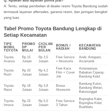
Q: Apakah ada layanan purna jual?
A: Tentu, setiap pembelian di dealer resmi Toyota Bandung sudah
termasuk layanan aftersales, garansi resmi, dan jaringan bengkel
yang luas.
Tabel Promo Toyota Bandung Lengkap di
Setiap Kecamatan
TIPE
PROMO
CICILAN
BONUS /
KECAMATAN
MOBIL
DP
PER
HADIAH
BANDUNG
TOYOTA
MULAI
BULAN
Toyota
Rp 15
Rp 3,5
Free Service
Andir, Antapani,
Avanza
Jutaan
Jutaan
+ Aksesoris
Arcamanik
Free Kaca
Astanaanyar,
Toyota
Rp 20
Rp 4,2
Film + Cover
Babakan Ciparay,
Rush
Jutaan
Jutaan
Jok
Bandung Kidul
Bandung Kulon,
Toyota
Rp 18
Rp 3,8
Bonus
Bandung Wetan,
Raize
Jutaan
Jutaan
Aksesoris
Batununggal
Bojongloa Kaler,
Toyota
Rp 25
Rp 5,0
Free Service
Bojongloa Kidul,
Innova
Jutaan
Jutaan
3 Tahun
Buahbatu