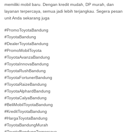
memiliki mobil baru. Dengan kredit mudah, DP murah, dan
layanan terpercaya, semua jadi lebih terjangkau. Segera pesan
unit Anda sekarang juga
#PromoToyotaBandung
#ToyotaBandung
#DealerToyotaBandung
#PromoMobilToyota
#ToyotaAvanzaBandung
#ToyotaInnovaBandung
#ToyotaRushBandung
#ToyotaFortunerBandung
#ToyotaRaizeBandung
#ToyotaAlphardBandung
#ToyotaCalyaBandung
#BeliMobilToyotaBandung
#KreditToyotaBandung
#HargaToyotaBandung
#ToyotaBandungMurah
#ToyotaBandungTerpercaya