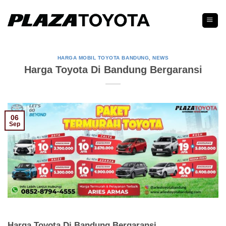
Skip
to
content
HARGA MOBIL TOYOTA BANDUNG
,
NEWS
Harga Toyota Di Bandung Bergaransi
06
Sep
Harga Toyota Di Bandung Bergaransi