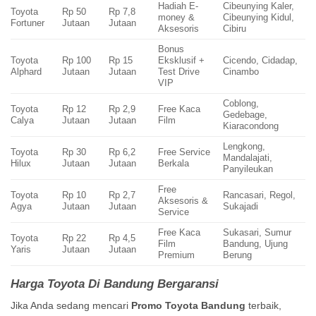
Hadiah E-
Cibeunying Kaler,
Toyota
Rp 50
Rp 7,8
money &
Cibeunying Kidul,
Fortuner
Jutaan
Jutaan
Aksesoris
Cibiru
Bonus
Toyota
Rp 100
Rp 15
Eksklusif +
Cicendo, Cidadap,
Alphard
Jutaan
Jutaan
Test Drive
Cinambo
VIP
Coblong,
Toyota
Rp 12
Rp 2,9
Free Kaca
Gedebage,
Calya
Jutaan
Jutaan
Film
Kiaracondong
Lengkong,
Toyota
Rp 30
Rp 6,2
Free Service
Mandalajati,
Hilux
Jutaan
Jutaan
Berkala
Panyileukan
Free
Toyota
Rp 10
Rp 2,7
Rancasari, Regol,
Aksesoris &
Agya
Jutaan
Jutaan
Sukajadi
Service
Free Kaca
Sukasari, Sumur
Toyota
Rp 22
Rp 4,5
Film
Bandung, Ujung
Yaris
Jutaan
Jutaan
Premium
Berung
Harga Toyota Di Bandung Bergaransi
Jika Anda sedang mencari
Promo Toyota Bandung
terbaik,