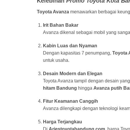
Kelebihan
Promo Toyota Kota Ba
Toyota Avanza
menawarkan berbagai keungg
Irit Bahan Bakar
Avanza dikenal sebagai mobil yang sangat 
Kabin Luas dan Nyaman
Dengan kapasitas 7 penumpang,
Toyota 
untuk usaha.
Desain Modern dan Elegan
Toyota Avanza tampil dengan desain yang 
hitam Bandung
hingga
Avanza putih B
Fitur Keamanan Canggih
Avanza dilengkapi dengan teknologi keam
Harga Terjangkau
Di
Ariestoyotabandung.com
, harga Toy