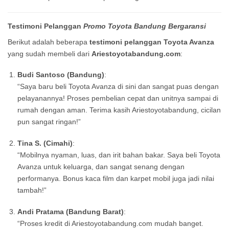
Testimoni Pelanggan
Promo Toyota Bandung Bergaransi
Berikut adalah beberapa
testimoni pelanggan Toyota Avanza
yang sudah membeli dari
Ariestoyotabandung.com
:
Budi Santoso (Bandung)
:
“Saya baru beli Toyota Avanza di sini dan sangat puas dengan
pelayanannya! Proses pembelian cepat dan unitnya sampai di
rumah dengan aman. Terima kasih Ariestoyotabandung, cicilan
pun sangat ringan!”
Tina S. (Cimahi)
:
“Mobilnya nyaman, luas, dan irit bahan bakar. Saya beli Toyota
Avanza untuk keluarga, dan sangat senang dengan
performanya. Bonus kaca film dan karpet mobil juga jadi nilai
tambah!”
Andi Pratama (Bandung Barat)
:
“Proses kredit di Ariestoyotabandung.com mudah banget.