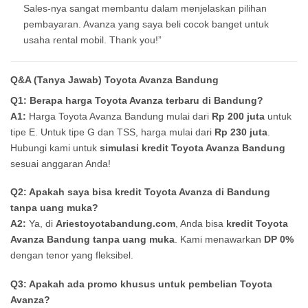
Sales-nya sangat membantu dalam menjelaskan pilihan
pembayaran. Avanza yang saya beli cocok banget untuk
usaha rental mobil. Thank you!”
Q&A (Tanya Jawab) Toyota Avanza Bandung
Q1: Berapa harga Toyota Avanza terbaru di Bandung?
A1:
Harga Toyota Avanza Bandung mulai dari
Rp 200 juta
untuk
tipe E. Untuk tipe G dan TSS, harga mulai dari
Rp 230 juta
.
Hubungi kami untuk
simulasi kredit Toyota Avanza Bandung
sesuai anggaran Anda!
Q2: Apakah saya bisa kredit Toyota Avanza di Bandung
tanpa uang muka?
A2:
Ya, di
Ariestoyotabandung.com
, Anda bisa
kredit Toyota
Avanza Bandung tanpa uang muka
. Kami menawarkan
DP 0%
dengan tenor yang fleksibel.
Q3: Apakah ada promo khusus untuk pembelian Toyota
Avanza?