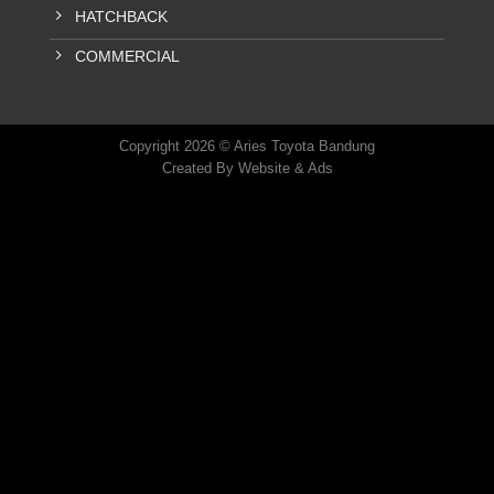
HATCHBACK
COMMERCIAL
Copyright 2026 © Aries Toyota Bandung
Created By
Website & Ads