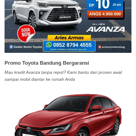
Promo Toyota Bandung Bergaransi
Mau kredit Avanza tanpa repot? Kami bantu dari proses awal
sampai mobil diantar ke rumah Anda