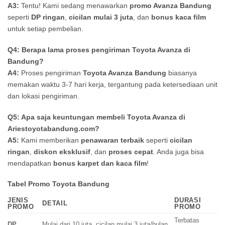
A3:
Tentu! Kami sedang menawarkan
promo Avanza Bandung
seperti
DP ringan
,
cicilan mulai 3 juta
, dan
bonus kaca film
untuk setiap pembelian.
Q4: Berapa lama proses pengiriman Toyota Avanza di
Bandung?
A4:
Proses pengiriman
Toyota Avanza Bandung
biasanya
memakan waktu 3-7 hari kerja, tergantung pada ketersediaan unit
dan lokasi pengiriman.
Q5: Apa saja keuntungan membeli Toyota Avanza di
Ariestoyotabandung.com?
A5:
Kami memberikan
penawaran terbaik
seperti
cicilan
ringan
,
diskon eksklusif
, dan
proses cepat
. Anda juga bisa
mendapatkan
bonus karpet dan kaca film
!
Tabel Promo Toyota Bandung
JENIS
DURASI
DETAIL
PROMO
PROMO
Terbatas
DP
Mulai dari 10 juta, cicilan mulai 3 juta/bulan