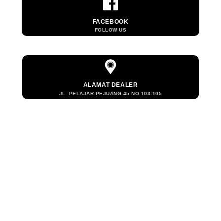
FACEBOOK
FOLLOW US
ALAMAT DEALER
JL. PELAJAR PEJUANG 45 NO.103-105