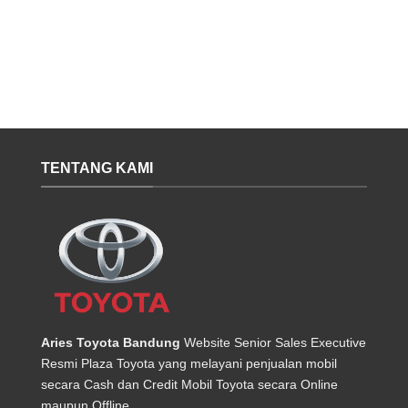
TENTANG KAMI
Aries Toyota Bandung
Website Senior Sales Executive
Resmi Plaza Toyota yang melayani penjualan mobil
secara Cash dan Credit Mobil Toyota secara Online
maupun Offline.