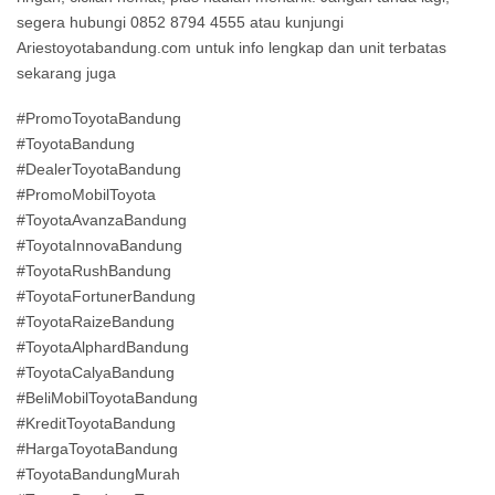
segera hubungi 0852 8794 4555 atau kunjungi
Ariestoyotabandung.com untuk info lengkap dan unit terbatas
sekarang juga
#PromoToyotaBandung
#ToyotaBandung
#DealerToyotaBandung
#PromoMobilToyota
#ToyotaAvanzaBandung
#ToyotaInnovaBandung
#ToyotaRushBandung
#ToyotaFortunerBandung
#ToyotaRaizeBandung
#ToyotaAlphardBandung
#ToyotaCalyaBandung
#BeliMobilToyotaBandung
#KreditToyotaBandung
#HargaToyotaBandung
#ToyotaBandungMurah