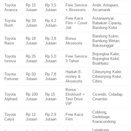
Toyota
Rp 15
Rp 3,5
Free Service
Andir, Antapani,
Avanza
Jutaan
Jutaan
+ Aksesoris
Arcamanik
Free Kaca
Astanaanyar,
Toyota
Rp 20
Rp 4,2
Film + Cover
Babakan Ciparay,
Rush
Jutaan
Jutaan
Jok
Bandung Kidul
Bandung Kulon,
Toyota
Rp 18
Rp 3,8
Bonus
Bandung Wetan,
Raize
Jutaan
Jutaan
Aksesoris
Batununggal
Bojongloa Kaler,
Toyota
Rp 25
Rp 5,0
Free Service
Bojongloa Kidul,
Innova
Jutaan
Jutaan
3 Tahun
Buahbatu
Hadiah E-
Cibeunying Kaler,
Toyota
Rp 50
Rp 7,8
money &
Cibeunying Kidul,
Fortuner
Jutaan
Jutaan
Aksesoris
Cibiru
Bonus
Toyota
Rp 100
Rp 15
Eksklusif +
Cicendo, Cidadap,
Alphard
Jutaan
Jutaan
Test Drive
Cinambo
VIP
Coblong,
Toyota
Rp 12
Rp 2,9
Free Kaca
Gedebage,
Calya
Jutaan
Jutaan
Film
Kiaracondong
Lengkong,