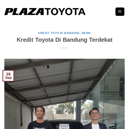
Skip
to
content
KREDIT TOYOTA BANDUNG
,
NEWS
Kredit Toyota Di Bandung Terdekat
16
Sep