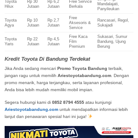
Toyota
Rp 30
Rp 6,2
Free Service
Mandalajati,
Hilux
Jutaan
Jutaan
Berkala
Panyileukan
Free
Toyota
Rp 10
Rp 2,7
Rancasari, Regol,
Aksesoris &
Agya
Jutaan
Jutaan
Sukajadi
Service
Free Kaca
Sukasari, Sumur
Toyota
Rp 22
Rp 4,5
Film
Bandung, Ujung
Yaris
Jutaan
Jutaan
Premium
Berung
Kredit Toyota Di Bandung Terdekat
Jika Anda sedang mencari
Promo Toyota Bandung
terbaik,
jangan ragu untuk memilih
Ariestoyotabandung.com
. Dengan
promo menarik, harga terjangkau, serta layanan profesional,
Anda bisa lebih mudah memiliki mobil impian.
Segera hubungi kami di
0852 8794 4555
atau kunjungi
Ariestoyotabandung.com
untuk mendapatkan informasi lebih
lanjut dan penawaran spesial hari ini juga!