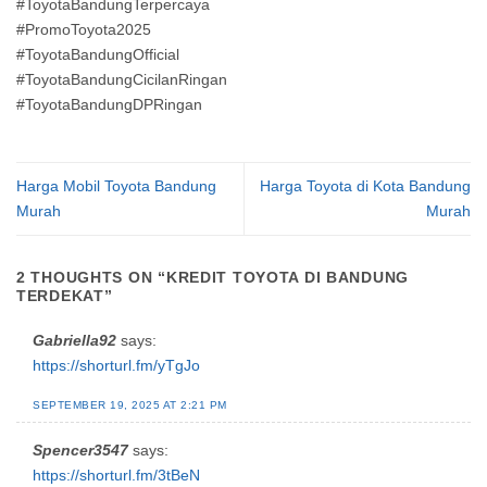
#ToyotaBandungTerpercaya
#PromoToyota2025
#ToyotaBandungOfficial
#ToyotaBandungCicilanRingan
#ToyotaBandungDPRingan
Harga Mobil Toyota Bandung
Harga Toyota di Kota Bandung
Murah
Murah
2 THOUGHTS ON “
KREDIT TOYOTA DI BANDUNG
TERDEKAT
”
Gabriella92
says:
https://shorturl.fm/yTgJo
SEPTEMBER 19, 2025 AT 2:21 PM
Spencer3547
says:
https://shorturl.fm/3tBeN