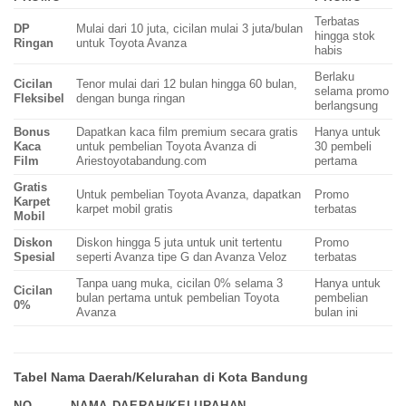
Terbatas
DP
Mulai dari 10 juta, cicilan mulai 3 juta/bulan
hingga stok
Ringan
untuk Toyota Avanza
habis
Berlaku
Cicilan
Tenor mulai dari 12 bulan hingga 60 bulan,
selama promo
Fleksibel
dengan bunga ringan
berlangsung
Bonus
Dapatkan kaca film premium secara gratis
Hanya untuk
Kaca
untuk pembelian Toyota Avanza di
30 pembeli
Film
Ariestoyotabandung.com
pertama
Gratis
Untuk pembelian Toyota Avanza, dapatkan
Promo
Karpet
karpet mobil gratis
terbatas
Mobil
Diskon
Diskon hingga 5 juta untuk unit tertentu
Promo
Spesial
seperti Avanza tipe G dan Avanza Veloz
terbatas
Tanpa uang muka, cicilan 0% selama 3
Hanya untuk
Cicilan
bulan pertama untuk pembelian Toyota
pembelian
0%
Avanza
bulan ini
Tabel Nama Daerah/Kelurahan di Kota Bandung
NO.
NAMA DAERAH/KELURAHAN