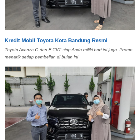
Kredit Mobil Toyota Kota Bandung Resmi
Toyota Avanza G dan E CVT siap Anda miliki hari ini juga. Promo
menarik setiap pembelian di bulan ini