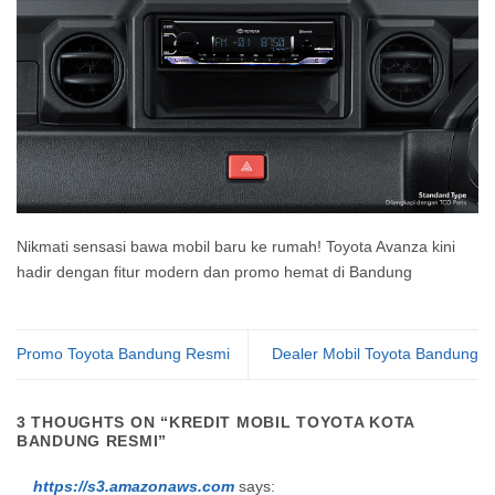
Nikmati sensasi bawa mobil baru ke rumah! Toyota Avanza kini
hadir dengan fitur modern dan promo hemat di Bandung
Promo Toyota Bandung Resmi
Dealer Mobil Toyota Bandung
3 THOUGHTS ON “
KREDIT MOBIL TOYOTA KOTA
BANDUNG RESMI
”
https://s3.amazonaws.com
says: