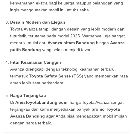
kenyamanan ekstra bagi keluarga maupun pelanggan yang
ingin menggunakan mobil ini untuk usaha.
Desain Modern dan Elegan
Toyota Avanza tampil dengan desain yang lebih modern dan
futuristik, terutama pada model 2025. Warnanya juga sangat
menarik, mulai dari
Avanza hitam Bandung
hingga
Avanza
putih Bandung
yang selalu menjadi favorit.
Fitur Keamanan Canggih
Avanza dilengkapi dengan teknologi keamanan terbaru,
termasuk
Toyota Safety Sense
(TSS) yang memberikan rasa
aman lebih saat berkendara.
Harga Terjangkau
Di
Ariestoyotabandung.com
, harga Toyota Avanza sangat
terjangkau dan kami menyediakan banyak
promo Toyota
Avanza Bandung
agar Anda bisa mendapatkan mobil impian
dengan harga terbaik.