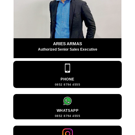
ARIES ARMAS
Authorized Senior Sales Executive
PHONE
0852 8794 4555
WHATSAPP
0852 8794 4555