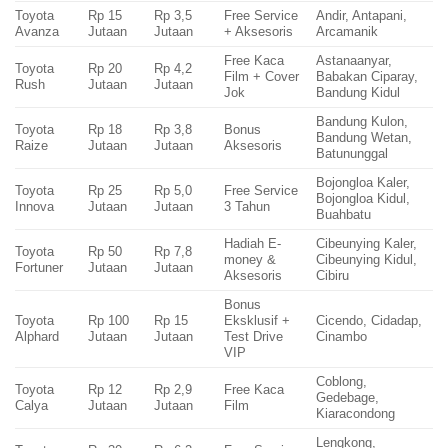
Toyota
Rp 15
Rp 3,5
Free Service
Andir, Antapani,
Avanza
Jutaan
Jutaan
+ Aksesoris
Arcamanik
Free Kaca
Astanaanyar,
Toyota
Rp 20
Rp 4,2
Film + Cover
Babakan Ciparay,
Rush
Jutaan
Jutaan
Jok
Bandung Kidul
Bandung Kulon,
Toyota
Rp 18
Rp 3,8
Bonus
Bandung Wetan,
Raize
Jutaan
Jutaan
Aksesoris
Batununggal
Bojongloa Kaler,
Toyota
Rp 25
Rp 5,0
Free Service
Bojongloa Kidul,
Innova
Jutaan
Jutaan
3 Tahun
Buahbatu
Hadiah E-
Cibeunying Kaler,
Toyota
Rp 50
Rp 7,8
money &
Cibeunying Kidul,
Fortuner
Jutaan
Jutaan
Aksesoris
Cibiru
Bonus
Toyota
Rp 100
Rp 15
Eksklusif +
Cicendo, Cidadap,
Alphard
Jutaan
Jutaan
Test Drive
Cinambo
VIP
Coblong,
Toyota
Rp 12
Rp 2,9
Free Kaca
Gedebage,
Calya
Jutaan
Jutaan
Film
Kiaracondong
Lengkong,