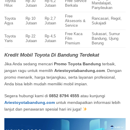
Toyota
Rp 30
Rp 6,2
Free Service
Mandalajati,
Hilux
Jutaan
Jutaan
Berkala
Panyileukan
Free
Toyota
Rp 10
Rp 2,7
Rancasari, Regol,
Aksesoris &
Agya
Jutaan
Jutaan
Sukajadi
Service
Free Kaca
Sukasari, Sumur
Toyota
Rp 22
Rp 4,5
Film
Bandung, Ujung
Yaris
Jutaan
Jutaan
Premium
Berung
Kredit Mobil Toyota Di Bandung Terdekat
Jika Anda sedang mencari
Promo Toyota Bandung
terbaik,
jangan ragu untuk memilih
Ariestoyotabandung.com
. Dengan
promo menarik, harga terjangkau, serta layanan profesional,
Anda bisa lebih mudah memiliki mobil impian.
Segera hubungi kami di
0852 8794 4555
atau kunjungi
Ariestoyotabandung.com
untuk mendapatkan informasi lebih
lanjut dan penawaran spesial hari ini juga!