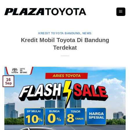
Skip
to
content
KREDIT TOYOTA BANDUNG
,
NEWS
Kredit Mobil Toyota Di Bandung
Terdekat
16
Sep