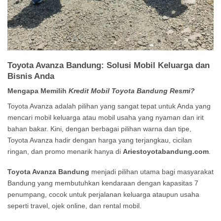
Toyota Avanza Bandung: Solusi Mobil Keluarga dan
Bisnis Anda
Mengapa Memilih
Kredit Mobil Toyota Bandung Resmi?
Toyota Avanza adalah pilihan yang sangat tepat untuk Anda yang
mencari mobil keluarga atau mobil usaha yang nyaman dan irit
bahan bakar. Kini, dengan berbagai pilihan warna dan tipe,
Toyota Avanza hadir dengan harga yang terjangkau, cicilan
ringan, dan promo menarik hanya di
Ariestoyotabandung.com
.
Toyota Avanza Bandung
menjadi pilihan utama bagi masyarakat
Bandung yang membutuhkan kendaraan dengan kapasitas 7
penumpang, cocok untuk perjalanan keluarga ataupun usaha
seperti travel, ojek online, dan rental mobil.