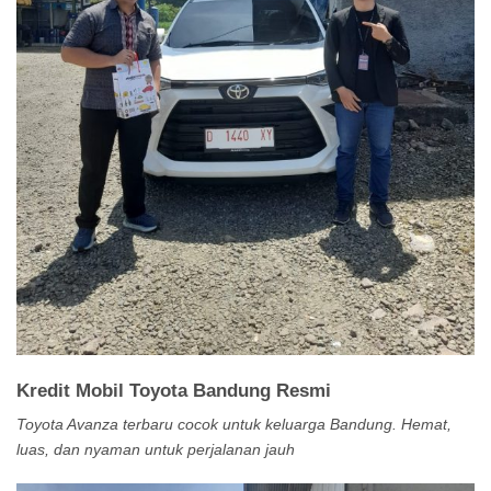
Kredit Mobil Toyota Bandung Resmi
Toyota Avanza terbaru cocok untuk keluarga Bandung. Hemat,
luas, dan nyaman untuk perjalanan jauh