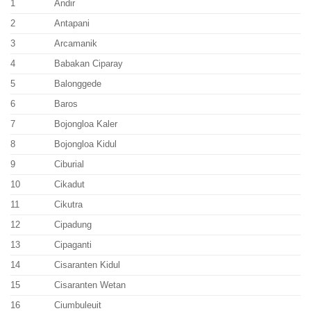
1
Andir
2
Antapani
3
Arcamanik
4
Babakan Ciparay
5
Balonggede
6
Baros
7
Bojongloa Kaler
8
Bojongloa Kidul
9
Ciburial
10
Cikadut
11
Cikutra
12
Cipadung
13
Cipaganti
14
Cisaranten Kidul
15
Cisaranten Wetan
16
Ciumbuleuit