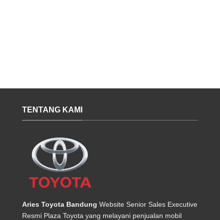
TENTANG KAMI
Aries Toyota Bandung
Website Senior Sales Executive
Resmi Plaza Toyota yang melayani penjualan mobil