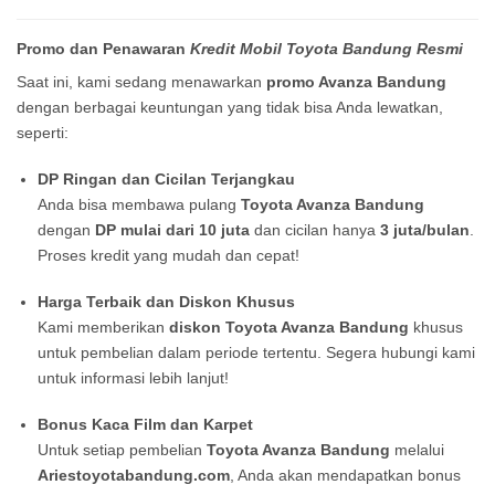
Promo dan Penawaran
Kredit Mobil Toyota Bandung Resmi
Saat ini, kami sedang menawarkan
promo Avanza Bandung
dengan berbagai keuntungan yang tidak bisa Anda lewatkan,
seperti:
DP Ringan dan Cicilan Terjangkau
Anda bisa membawa pulang
Toyota Avanza Bandung
dengan
DP mulai dari 10 juta
dan cicilan hanya
3 juta/bulan
.
Proses kredit yang mudah dan cepat!
Harga Terbaik dan Diskon Khusus
Kami memberikan
diskon Toyota Avanza Bandung
khusus
untuk pembelian dalam periode tertentu. Segera hubungi kami
untuk informasi lebih lanjut!
Bonus Kaca Film dan Karpet
Untuk setiap pembelian
Toyota Avanza Bandung
melalui
Ariestoyotabandung.com
, Anda akan mendapatkan bonus