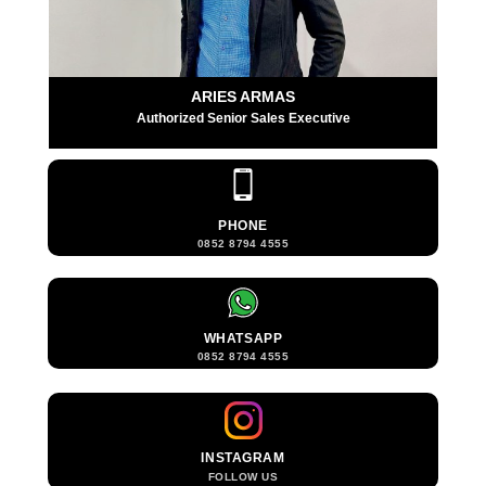
ARIES ARMAS
Authorized Senior Sales Executive
PHONE
0852 8794 4555
WHATSAPP
0852 8794 4555
INSTAGRAM
FOLLOW US