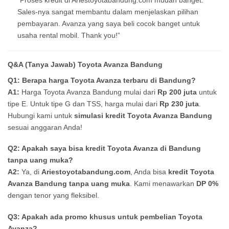
Sales-nya sangat membantu dalam menjelaskan pilihan
pembayaran. Avanza yang saya beli cocok banget untuk
usaha rental mobil. Thank you!”
Q&A (Tanya Jawab) Toyota Avanza Bandung
Q1: Berapa harga Toyota Avanza terbaru di Bandung?
A1:
Harga Toyota Avanza Bandung mulai dari
Rp 200 juta
untuk
tipe E. Untuk tipe G dan TSS, harga mulai dari
Rp 230 juta
.
Hubungi kami untuk
simulasi kredit Toyota Avanza Bandung
sesuai anggaran Anda!
Q2: Apakah saya bisa kredit Toyota Avanza di Bandung
tanpa uang muka?
A2:
Ya, di
Ariestoyotabandung.com
, Anda bisa
kredit Toyota
Avanza Bandung tanpa uang muka
. Kami menawarkan
DP 0%
dengan tenor yang fleksibel.
Q3: Apakah ada promo khusus untuk pembelian Toyota
Avanza?