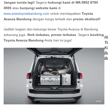
Jangan tunda lagi!
Segera
hubungi kami di WA 0852 8794
4555
atau
kunjungi website kami
di
www.ariestoyotabandung.com
untuk mendapatkan
Toyota
Avanza Bandung
dengan harga terbaik dan
promo eksklusif
!
Jadilah bagian dari keluarga besar Toyota Avanza di Bandung
sekarang juga.
Stok terbatas, promo terbatas
. Segera
booking
H
Toyota Avanza Bandung
Anda hari ini juga!
T
K
B
B