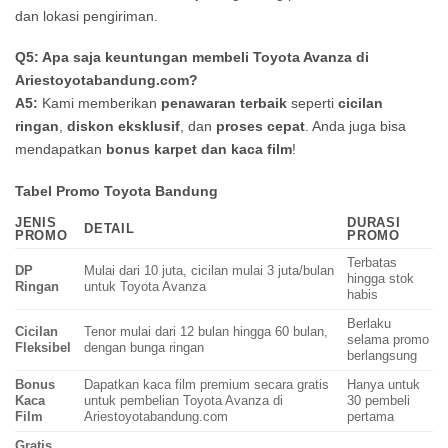
dan lokasi pengiriman.
Q5: Apa saja keuntungan membeli Toyota Avanza di
Ariestoyotabandung.com?
A5:
Kami memberikan
penawaran terbaik
seperti
cicilan
ringan
,
diskon eksklusif
, dan
proses cepat
. Anda juga bisa
mendapatkan
bonus karpet dan kaca film
!
Tabel Promo Toyota Bandung
JENIS
DURASI
DETAIL
PROMO
PROMO
Terbatas
DP
Mulai dari 10 juta, cicilan mulai 3 juta/bulan
hingga stok
Ringan
untuk Toyota Avanza
habis
Berlaku
Cicilan
Tenor mulai dari 12 bulan hingga 60 bulan,
selama promo
Fleksibel
dengan bunga ringan
berlangsung
Bonus
Dapatkan kaca film premium secara gratis
Hanya untuk
Kaca
untuk pembelian Toyota Avanza di
30 pembeli
Film
Ariestoyotabandung.com
pertama
Gratis