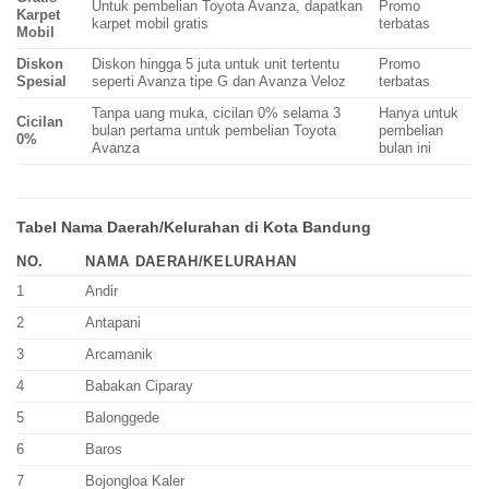
Untuk pembelian Toyota Avanza, dapatkan
Promo
Karpet
karpet mobil gratis
terbatas
Mobil
Diskon
Diskon hingga 5 juta untuk unit tertentu
Promo
Spesial
seperti Avanza tipe G dan Avanza Veloz
terbatas
Tanpa uang muka, cicilan 0% selama 3
Hanya untuk
Cicilan
bulan pertama untuk pembelian Toyota
pembelian
0%
Avanza
bulan ini
Tabel Nama Daerah/Kelurahan di Kota Bandung
NO.
NAMA DAERAH/KELURAHAN
1
Andir
2
Antapani
3
Arcamanik
4
Babakan Ciparay
5
Balonggede
6
Baros
7
Bojongloa Kaler