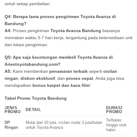
untuk setiap pembelian.
Q4: Berapa lama proses pengiriman Toyota Avanza di
Bandung?
A4:
Proses pengiriman
Toyota Avanza Bandung
biasanya
memakan waktu 3-7 hari kerja, tergantung pada ketersediaan unit
dan lokasi pengiriman.
Q5: Apa saja keuntungan membeli Toyota Avanza di
Ariestoyotabandung.com?
A5:
Kami memberikan
penawaran terbaik
seperti
cicilan
ringan
,
diskon eksklusif
, dan
proses cepat
. Anda juga bisa
mendapatkan
bonus karpet dan kaca film
!
Tabel Promo Toyota Bandung
JENIS
DURASI
DETAIL
PROMO
PROMO
Terbatas
DP
Mulai dari 10 juta, cicilan mulai 3 juta/bulan
hingga stok
Ringan
untuk Toyota Avanza
habis