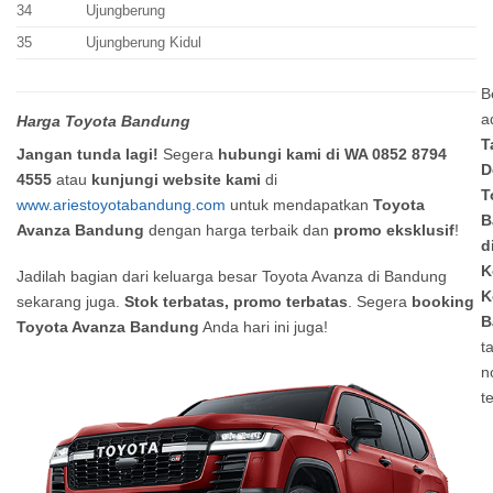
34
Ujungberung
35
Ujungberung Kidul
B
a
Harga Toyota Bandung
T
Jangan tunda lagi!
Segera
hubungi kami di WA 0852 8794
D
4555
atau
kunjungi website kami
di
T
www.ariestoyotabandung.com
untuk mendapatkan
Toyota
B
Avanza Bandung
dengan harga terbaik dan
promo eksklusif
!
d
K
Jadilah bagian dari keluarga besar Toyota Avanza di Bandung
K
sekarang juga.
Stok terbatas, promo terbatas
. Segera
booking
B
Toyota Avanza Bandung
Anda hari ini juga!
t
n
t