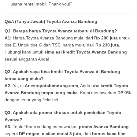
usaha rental mobil. Thank you!”
Q&A (Tanya Jawab) Toyota Avanza Bandung
Q1: Berapa harga Toyota Avanza terbaru di Bandung?
A1:
Harga Toyota Avanza Bandung mulai dari
Rp 200 juta
untuk
tipe E. Untuk tipe G dan TSS, harga mulai dari
Rp 230 juta
.
Hubungi kami untuk
simulasi kredit Toyota Avanza Bandung
sesuai anggaran Anda!
Q2: Apakah saya bisa kredit Toyota Avanza di Bandung
tanpa uang muka?
A2:
Ya, di
Ariestoyotabandung.com
, Anda bisa
kredit Toyota
Avanza Bandung tanpa uang muka
. Kami menawarkan
DP 0%
dengan tenor yang fleksibel.
Q3: Apakah ada promo khusus untuk pembelian Toyota
Avanza?
A3:
Tentu! Kami sedang menawarkan
promo Avanza Bandung
seperti
DP ringan
,
cicilan mulai 3 juta
, dan
bonus kaca film