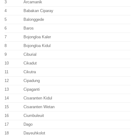
3
Arcamanik
4
Babakan Ciparay
5
Balonggede
6
Baros
7
Bojongloa Kaler
8
Bojongloa Kidul
9
Ciburial
10
Cikadut
11
Cikutra
12
Cipadung
13
Cipaganti
14
Cisaranten Kidul
15
Cisaranten Wetan
16
Ciumbuleuit
17
Dago
18
Dayeuhkolot