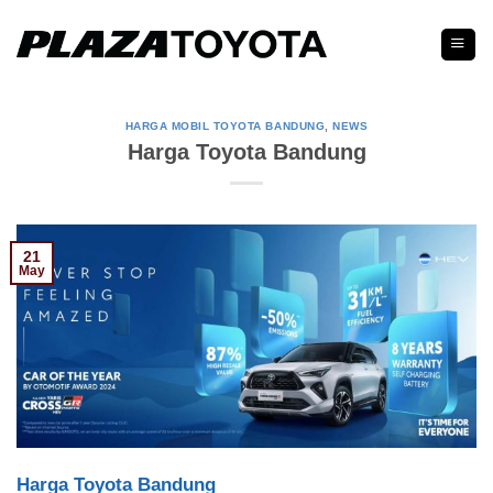
Skip
to
content
HARGA MOBIL TOYOTA BANDUNG
,
NEWS
Harga Toyota Bandung
21
May
Harga Toyota Bandung