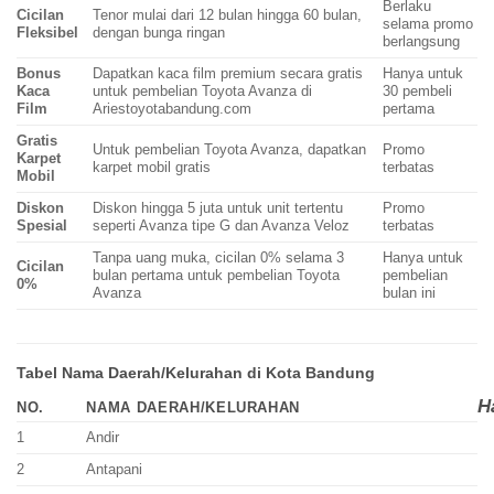
Berlaku
Cicilan
Tenor mulai dari 12 bulan hingga 60 bulan,
selama promo
Fleksibel
dengan bunga ringan
berlangsung
Bonus
Dapatkan kaca film premium secara gratis
Hanya untuk
Kaca
untuk pembelian Toyota Avanza di
30 pembeli
Film
Ariestoyotabandung.com
pertama
Gratis
Untuk pembelian Toyota Avanza, dapatkan
Promo
Karpet
karpet mobil gratis
terbatas
Mobil
Diskon
Diskon hingga 5 juta untuk unit tertentu
Promo
Spesial
seperti Avanza tipe G dan Avanza Veloz
terbatas
Tanpa uang muka, cicilan 0% selama 3
Hanya untuk
Cicilan
bulan pertama untuk pembelian Toyota
pembelian
0%
Avanza
bulan ini
Tabel Nama Daerah/Kelurahan di Kota Bandung
H
NO.
NAMA DAERAH/KELURAHAN
1
Andir
2
Antapani