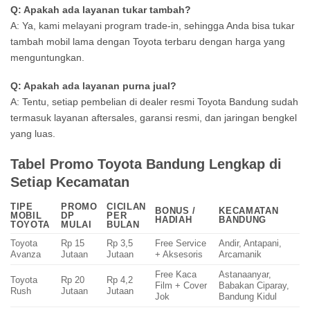
Q: Apakah ada layanan tukar tambah?
A: Ya, kami melayani program trade-in, sehingga Anda bisa tukar
tambah mobil lama dengan Toyota terbaru dengan harga yang
menguntungkan.
Q: Apakah ada layanan purna jual?
A: Tentu, setiap pembelian di dealer resmi Toyota Bandung sudah
termasuk layanan aftersales, garansi resmi, dan jaringan bengkel
yang luas.
Tabel Promo Toyota Bandung Lengkap di
Setiap Kecamatan
TIPE
PROMO
CICILAN
BONUS /
KECAMATAN
MOBIL
DP
PER
HADIAH
BANDUNG
TOYOTA
MULAI
BULAN
Toyota
Rp 15
Rp 3,5
Free Service
Andir, Antapani,
Avanza
Jutaan
Jutaan
+ Aksesoris
Arcamanik
Free Kaca
Astanaanyar,
Toyota
Rp 20
Rp 4,2
Film + Cover
Babakan Ciparay,
Rush
Jutaan
Jutaan
Jok
Bandung Kidul