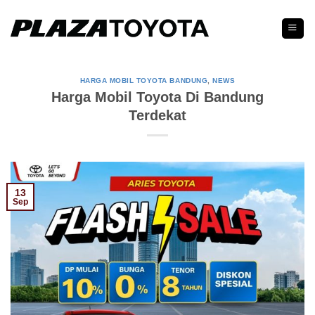
Skip
to
content
HARGA MOBIL TOYOTA BANDUNG
,
NEWS
Harga Mobil Toyota Di Bandung
Terdekat
13
Sep