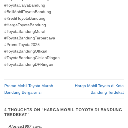
#ToyotaCalyaBandung
#BeliMobilToyotaBandung
#KreditToyotaBandung
#HargaToyotaBandung
#ToyotaBandungMurah
#ToyotaBandungTerpercaya
#PromoToyota2025
#ToyotaBandungOfficial
#ToyotaBandungCicilanRingan
#ToyotaBandungDPRingan
Promo Mobil Toyota Murah
Harga Mobil Toyota di Kota
Bandung Bergaransi
Bandung Terdekat
4 THOUGHTS ON “
HARGA MOBIL TOYOTA DI BANDUNG
TERDEKAT
”
Alonzo1997
says: