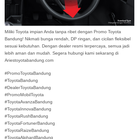
Miliki Toyota impian Anda tanpa ribet dengan Promo Toyota
Bandung! Nikmati bunga rendah, DP ringan, dan cicilan fleksibel
sesuai kebutuhan. Dengan dealer resmi terpercaya, semua jadi
lebih aman dan mudah. Segera hubungi kami sekarang di
Ariestoyotabandung.com
#PromoToyotaBandung
#ToyotaBandung
#DealerToyotaBandung
#PromoMobilToyota
#ToyotaAvanzaBandung
#ToyotaInnovaBandung
#ToyotaRushBandung
#ToyotaFortunerBandung
#ToyotaRaizeBandung
#ToyotaAlphardBandung