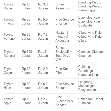
Bandung Kulon,
Toyota
Rp 18
Rp 3,8
Bonus
Bandung Wetan,
Raize
Jutaan
Jutaan
Aksesoris
Batununggal
Bojongloa Kaler,
Toyota
Rp 25
Rp 5,0
Free Service
Bojongloa Kidul,
Innova
Jutaan
Jutaan
3 Tahun
Buahbatu
Hadiah E-
Cibeunying Kaler,
Toyota
Rp 50
Rp 7,8
money &
Cibeunying Kidul,
Fortuner
Jutaan
Jutaan
Aksesoris
Cibiru
Bonus
Toyota
Rp 100
Rp 15
Eksklusif +
Cicendo, Cidadap,
Alphard
Jutaan
Jutaan
Test Drive
Cinambo
VIP
Coblong,
Toyota
Rp 12
Rp 2,9
Free Kaca
Gedebage,
Calya
Jutaan
Jutaan
Film
Kiaracondong
Lengkong,
Toyota
Rp 30
Rp 6,2
Free Service
Mandalajati,
Hilux
Jutaan
Jutaan
Berkala
Panyileukan
Free
Toyota
Rp 10
Rp 2,7
Rancasari, Regol,
Aksesoris &
Agya
Jutaan
Jutaan
Sukajadi
Service