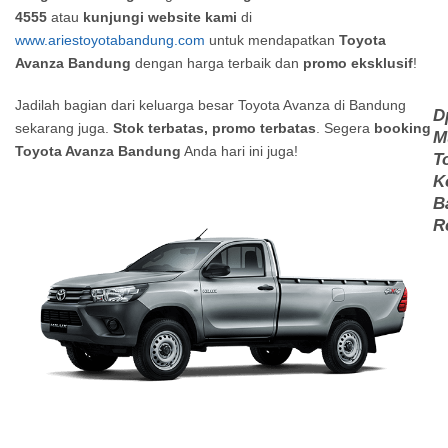
4555
atau
kunjungi website kami
di
www.ariestoyotabandung.com
untuk mendapatkan
Toyota
Avanza Bandung
dengan harga terbaik dan
promo eksklusif
!
Jadilah bagian dari keluarga besar Toyota Avanza di Bandung
D
sekarang juga.
Stok terbatas, promo terbatas
. Segera
booking
M
Toyota Avanza Bandung
Anda hari ini juga!
T
K
B
R