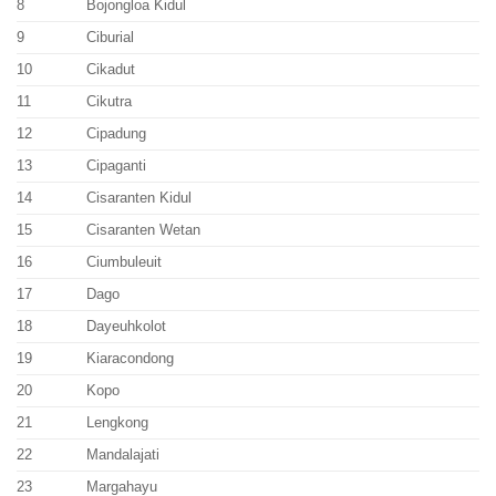
8
Bojongloa Kidul
9
Ciburial
10
Cikadut
11
Cikutra
12
Cipadung
13
Cipaganti
14
Cisaranten Kidul
15
Cisaranten Wetan
16
Ciumbuleuit
17
Dago
18
Dayeuhkolot
19
Kiaracondong
20
Kopo
21
Lengkong
22
Mandalajati
23
Margahayu