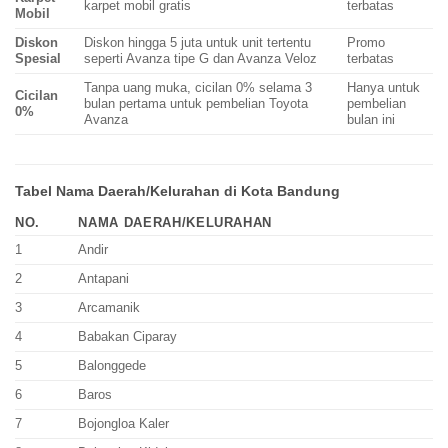
karpet mobil gratis
terbatas
Mobil
Diskon
Diskon hingga 5 juta untuk unit tertentu
Promo
Spesial
seperti Avanza tipe G dan Avanza Veloz
terbatas
Tanpa uang muka, cicilan 0% selama 3
Hanya untuk
Cicilan
bulan pertama untuk pembelian Toyota
pembelian
0%
Avanza
bulan ini
Tabel Nama Daerah/Kelurahan di Kota Bandung
NO.
NAMA DAERAH/KELURAHAN
1
Andir
2
Antapani
3
Arcamanik
4
Babakan Ciparay
5
Balonggede
6
Baros
7
Bojongloa Kaler