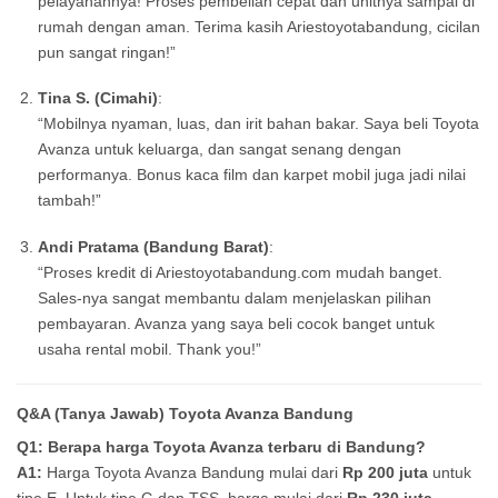
pelayanannya! Proses pembelian cepat dan unitnya sampai di
rumah dengan aman. Terima kasih Ariestoyotabandung, cicilan
pun sangat ringan!”
Tina S. (Cimahi)
:
“Mobilnya nyaman, luas, dan irit bahan bakar. Saya beli Toyota
Avanza untuk keluarga, dan sangat senang dengan
performanya. Bonus kaca film dan karpet mobil juga jadi nilai
tambah!”
Andi Pratama (Bandung Barat)
:
“Proses kredit di Ariestoyotabandung.com mudah banget.
Sales-nya sangat membantu dalam menjelaskan pilihan
pembayaran. Avanza yang saya beli cocok banget untuk
usaha rental mobil. Thank you!”
Q&A (Tanya Jawab) Toyota Avanza Bandung
Q1: Berapa harga Toyota Avanza terbaru di Bandung?
A1:
Harga Toyota Avanza Bandung mulai dari
Rp 200 juta
untuk
tipe E. Untuk tipe G dan TSS, harga mulai dari
Rp 230 juta
.