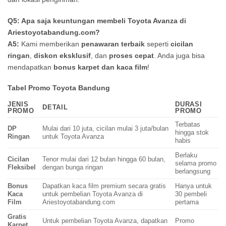
Q5: Apa saja keuntungan membeli Toyota Avanza di
Ariestoyotabandung.com?
A5:
Kami memberikan
penawaran terbaik
seperti
cicilan
ringan
,
diskon eksklusif
, dan
proses cepat
. Anda juga bisa
mendapatkan
bonus karpet dan kaca film
!
Tabel Promo Toyota Bandung
JENIS
DURASI
DETAIL
PROMO
PROMO
Terbatas
DP
Mulai dari 10 juta, cicilan mulai 3 juta/bulan
hingga stok
Ringan
untuk Toyota Avanza
habis
Berlaku
Cicilan
Tenor mulai dari 12 bulan hingga 60 bulan,
selama promo
Fleksibel
dengan bunga ringan
berlangsung
Bonus
Dapatkan kaca film premium secara gratis
Hanya untuk
Kaca
untuk pembelian Toyota Avanza di
30 pembeli
Film
Ariestoyotabandung.com
pertama
Gratis
Untuk pembelian Toyota Avanza, dapatkan
Promo
Karpet