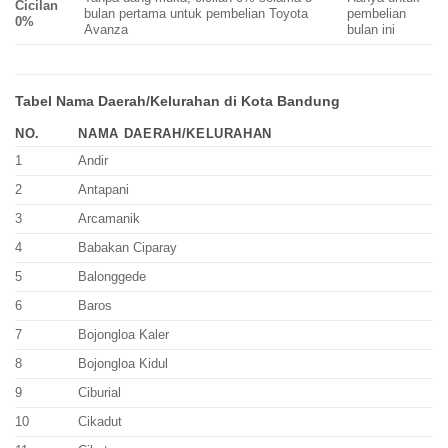
Cicilan
bulan pertama untuk pembelian Toyota
pembelian
0%
Avanza
bulan ini
Tabel Nama Daerah/Kelurahan di Kota Bandung
NO.
NAMA DAERAH/KELURAHAN
1
Andir
2
Antapani
3
Arcamanik
4
Babakan Ciparay
5
Balonggede
6
Baros
7
Bojongloa Kaler
8
Bojongloa Kidul
9
Ciburial
10
Cikadut