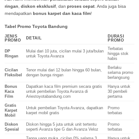
ringan
,
diskon eksklusif
, dan
proses cepat
. Anda juga bisa
mendapatkan
bonus karpet dan kaca film
!
Tabel Promo Toyota Bandung
JENIS
DURASI
DETAIL
PROMO
PROMO
Terbatas
DP
Mulai dari 10 juta, cicilan mulai 3 juta/bulan
hingga stok
Ringan
untuk Toyota Avanza
habis
Berlaku
Cicilan
Tenor mulai dari 12 bulan hingga 60 bulan,
selama promo
Fleksibel
dengan bunga ringan
berlangsung
Bonus
Dapatkan kaca film premium secara gratis
Hanya untuk
Kaca
untuk pembelian Toyota Avanza di
30 pembeli
Film
Ariestoyotabandung.com
pertama
Gratis
Untuk pembelian Toyota Avanza, dapatkan
Promo
Karpet
karpet mobil gratis
terbatas
Mobil
Diskon
Diskon hingga 5 juta untuk unit tertentu
Promo
Spesial
seperti Avanza tipe G dan Avanza Veloz
terbatas
Tanpa uang muka, cicilan 0% selama 3
Hanya untuk