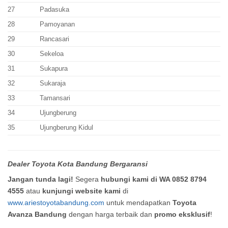
27
Padasuka
28
Pamoyanan
29
Rancasari
30
Sekeloa
31
Sukapura
32
Sukaraja
33
Tamansari
34
Ujungberung
35
Ujungberung Kidul
Dealer Toyota Kota Bandung Bergaransi
Jangan tunda lagi!
Segera
hubungi kami di WA 0852 8794
4555
atau
kunjungi website kami
di
www.ariestoyotabandung.com
untuk mendapatkan
Toyota
Avanza Bandung
dengan harga terbaik dan
promo eksklusif
!