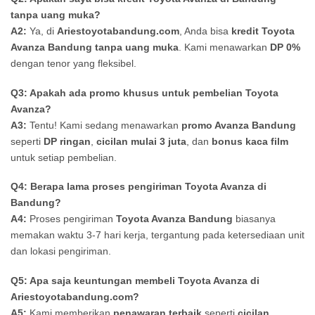
tanpa uang muka?
A2:
Ya, di
Ariestoyotabandung.com
, Anda bisa
kredit Toyota
Avanza Bandung tanpa uang muka
. Kami menawarkan
DP 0%
dengan tenor yang fleksibel.
Q3: Apakah ada promo khusus untuk pembelian Toyota
Avanza?
A3:
Tentu! Kami sedang menawarkan
promo Avanza Bandung
seperti
DP ringan
,
cicilan mulai 3 juta
, dan
bonus kaca film
untuk setiap pembelian.
Q4: Berapa lama proses pengiriman Toyota Avanza di
Bandung?
A4:
Proses pengiriman
Toyota Avanza Bandung
biasanya
memakan waktu 3-7 hari kerja, tergantung pada ketersediaan unit
dan lokasi pengiriman.
Q5: Apa saja keuntungan membeli Toyota Avanza di
Ariestoyotabandung.com?
A5:
Kami memberikan
penawaran terbaik
seperti
cicilan