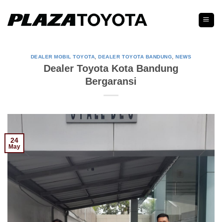
Skip
to
content
DEALER MOBIL TOYOTA
,
DEALER TOYOTA BANDUNG
,
NEWS
Dealer Toyota Kota Bandung
Bergaransi
24
May