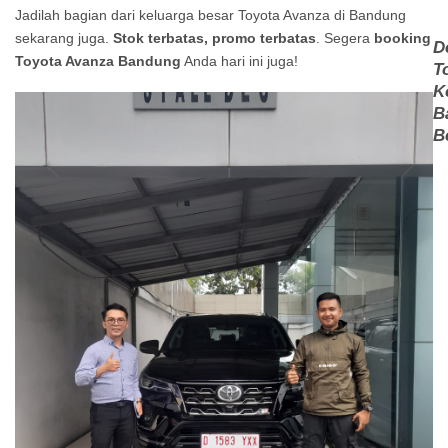
Jadilah bagian dari keluarga besar Toyota Avanza di Bandung
sekarang juga.
Stok terbatas, promo terbatas
. Segera
booking
D
Toyota Avanza Bandung
Anda hari ini juga!
T
K
B
B